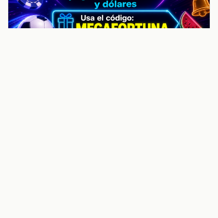
noticiasvenezuela.co – Улучшить
helpful content score Noticias
Venezuela | Noticias, economía y
trámites: context
Guia actualizada sobre Улучшить helpful content
score Noticias Venezuela | Noticias, economía y
trámites: contexto, puntos clave, preguntas frecuentes
y proximos pasos para seguir
Inicio
Wiki