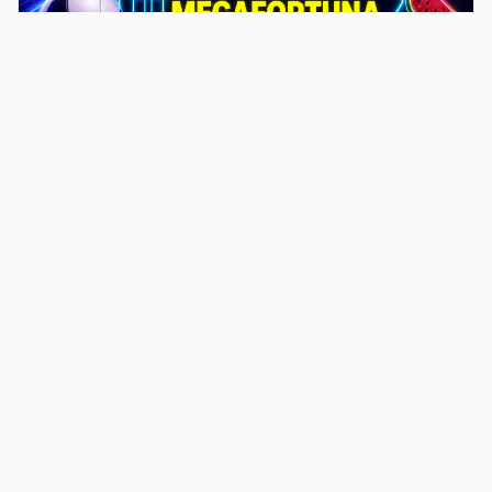
noticiasvenezuela.co – Улучшить
helpful content score Noticias
Venezuela | Noticias, economía y
trámites: context
Guia actualizada sobre Улучшить helpful content
score Noticias Venezuela | Noticias, economía y
trámites: contexto, puntos clave, preguntas frecuentes
y proximos pasos para seguir
Inicio
Wiki
Guias
Datos