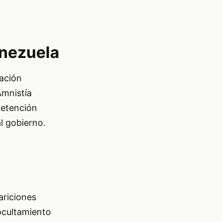
enezuela
pación
Amnistía
detención
l gobierno.
ariciones
 ocultamiento