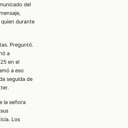
omunicado del
 mensaje,
, quien durante
tas. Preguntó.
nó a
025 en el
llamó a eso
ada seguida de
ter.
e la señora
 sus
icia. Los