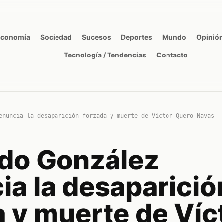
Economía
Sociedad
Sucesos
Deportes
Mundo
Opinió
Tecnología / Tendencias
Contacto
enuncia la desaparición forzada y muerte de Víctor Quero Navas
do González
ia la desaparició
 y muerte de Víc