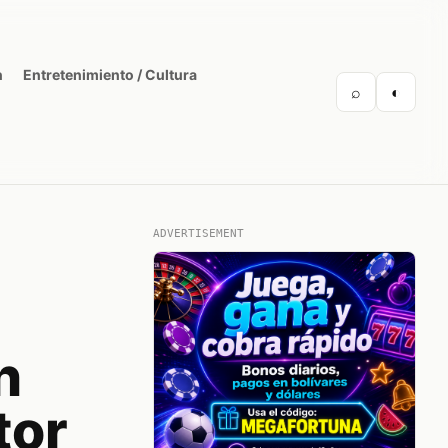
n
Entretenimiento / Cultura
⌕
◐
ADVERTISEMENT
n
tor