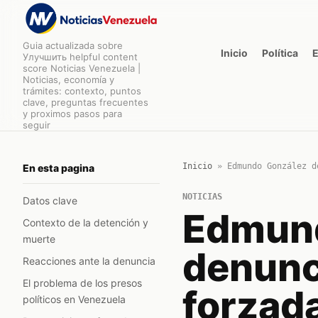
Guia actualizada sobre
Inicio
Política
Улучшить helpful content
score Noticias Venezuela |
Noticias, economía y
trámites: contexto, puntos
clave, preguntas frecuentes
y proximos pasos para
seguir
Inicio
»
Edmundo González d
En esta pagina
NOTICIAS
Datos clave
Edmun
Contexto de la detención y
muerte
denunc
Reacciones ante la denuncia
El problema de los presos
forzada
políticos en Venezuela