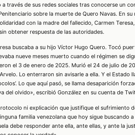
 a través de sus redes sociales tras conocerse un c
 Penitenciario sobre la muerte de Quero Navas. En su
lidaridad con la madre del fallecido, Carmen Teresa
sin obtener respuesta de las autoridades.
esa buscaba a su hijo Víctor Hugo Quero. Tocó puer
llevaba nueve meses muerto cuando el régimen se dig
eron el 3 de enero de 2025. Murió el 24 de julio de 2
 Arvelo. Lo enterraron sin avisarle a ella. Y el Estado 
colos’. Lo que aquí pasó, se llama desaparición forz
va del olvido», escribió González en su cuenta de Twit
otocolo ni explicación que justifique el sufrimiento d
inguna familia venezolana que hoy sigue buscando a
a debe responder ante ella, ante ellas, y ante la just
s conocer la verdad».