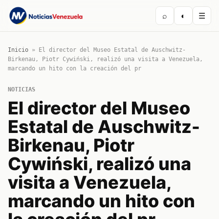
⌕
◐
☰
Inicio
»
El director del Museo Estatal de Auschwitz-
Birkenau, Piotr Cywiński, realizó una visita a Venezuela,
marcando un hito con la creación del pr
NOTICIAS
El director del Museo
Estatal de Auschwitz-
Birkenau, Piotr
Cywiński, realizó una
visita a Venezuela,
marcando un hito con