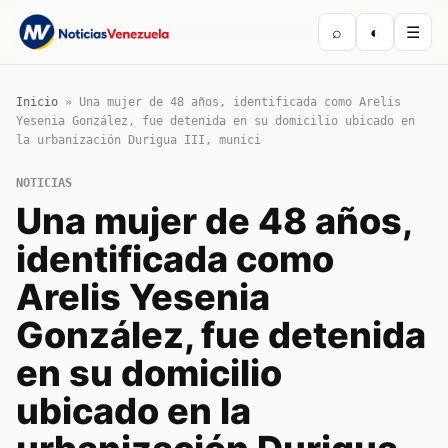
⌕
◐
☰
Inicio
»
Una mujer de 48 años, identificada como Arelis
Yesenia González, fue detenida en su domicilio ubicado en
la urbanización Durigua III, munici
NOTICIAS
Una mujer de 48 años,
identificada como
Arelis Yesenia
González, fue detenida
en su domicilio
ubicado en la