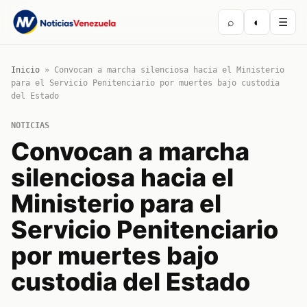
⌕
◐
☰
Inicio
»
Convocan a marcha silenciosa hacia el Ministerio
para el Servicio Penitenciario por muertes bajo custodia
del Estado
NOTICIAS
Convocan a marcha
silenciosa hacia el
Ministerio para el
Servicio Penitenciario
por muertes bajo
custodia del Estado