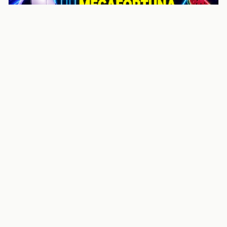
noticiasvenezuela.co – Улучшить
helpful content score Noticias
Venezuela | Noticias, economía y
trámites: context
Guia actualizada sobre Улучшить helpful content
score Noticias Venezuela | Noticias, economía y
trámites: contexto, puntos clave, preguntas frecuentes
y proximos pasos para seguir
Inicio
Wiki
Guias
Datos