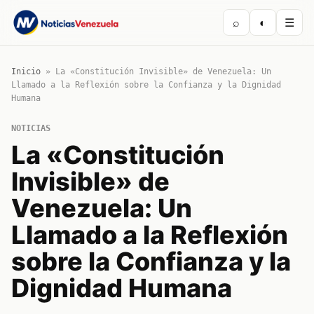
⌕
◐
☰
Inicio
»
La «Constitución Invisible» de Venezuela: Un
Llamado a la Reflexión sobre la Confianza y la Dignidad
Humana
NOTICIAS
La «Constitución
Invisible» de
Venezuela: Un
Llamado a la Reflexión
sobre la Confianza y la
Dignidad Humana