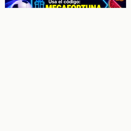
noticiasvenezuela.co – Улучшить
helpful content score Noticias
Venezuela | Noticias, economía y
trámites: context
Guia actualizada sobre Улучшить helpful content
score Noticias Venezuela | Noticias, economía y
trámites: contexto, puntos clave, preguntas frecuentes
y proximos pasos para seguir
Inicio
Wiki