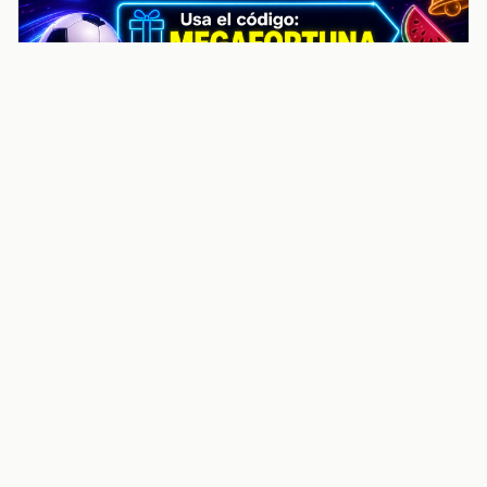
noticiasvenezuela.co – Улучшить
helpful content score Noticias
Venezuela | Noticias, economía y
trámites: context
Guia actualizada sobre Улучшить helpful content
score Noticias Venezuela | Noticias, economía y
trámites: contexto, puntos clave, preguntas frecuentes
y proximos pasos para seguir
Inicio
Wiki