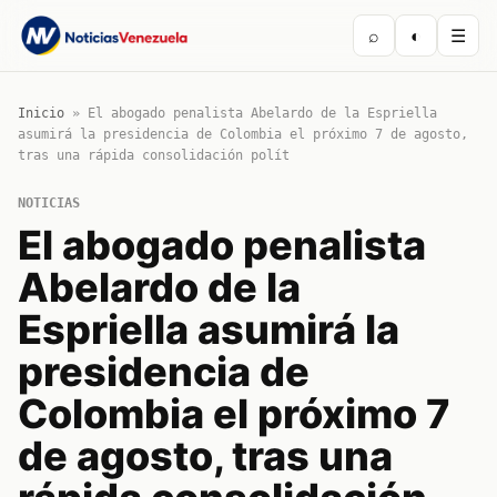
⌕
◐
☰
Inicio
»
El abogado penalista Abelardo de la Espriella
asumirá la presidencia de Colombia el próximo 7 de agosto,
tras una rápida consolidación polít
NOTICIAS
El abogado penalista
Abelardo de la
Espriella asumirá la
presidencia de
Colombia el próximo 7
de agosto, tras una