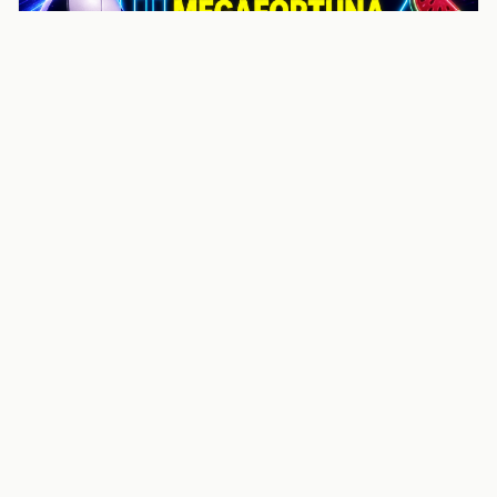
noticiasvenezuela.co – Улучшить
helpful content score Noticias
Venezuela | Noticias, economía y
trámites: context
Guia actualizada sobre Улучшить helpful content
score Noticias Venezuela | Noticias, economía y
trámites: contexto, puntos clave, preguntas frecuentes
y proximos pasos para seguir
Inicio
Wiki
Guias
Datos