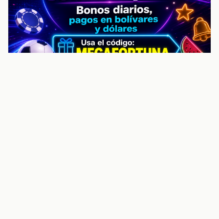
noticiasvenezuela.co – Улучшить
helpful content score Noticias
Venezuela | Noticias, economía y
trámites: context
Guia actualizada sobre Улучшить helpful content
score Noticias Venezuela | Noticias, economía y
trámites: contexto, puntos clave, preguntas frecuentes
y proximos pasos para seguir