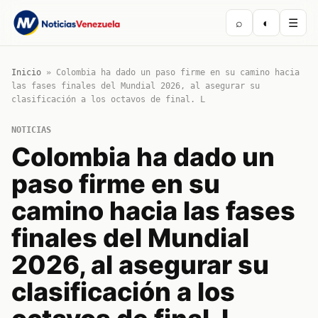
⌕
◐
☰
Inicio
»
Colombia ha dado un paso firme en su camino hacia
las fases finales del Mundial 2026, al asegurar su
clasificación a los octavos de final. L
NOTICIAS
Colombia ha dado un
paso firme en su
camino hacia las fases
finales del Mundial
2026, al asegurar su
clasificación a los