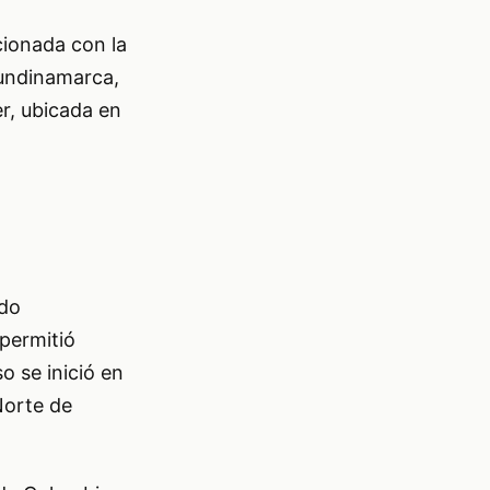
cionada con la
Cundinamarca,
er, ubicada en
ado
 permitió
o se inició en
Norte de