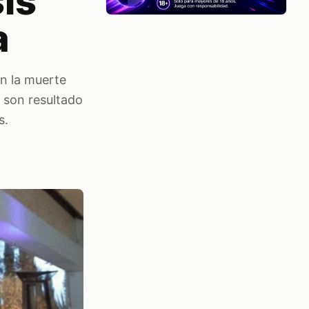
sis
a
n la muerte
s son resultado
s.