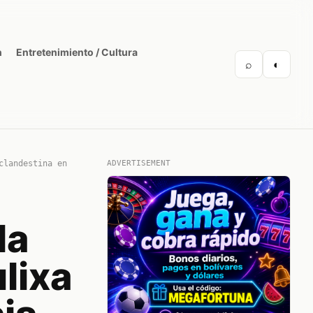
n
Entretenimiento / Cultura
⌕
◐
clandestina en
ADVERTISEMENT
la
lixa