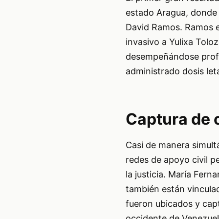
estado Aragua, donde l
David Ramos. Ramos es
invasivo a Yulixa Tolo
desempeñándose profes
administrado dosis let
Captura de 
Casi de manera simultá
redes de apoyo civil pe
la justicia. María Fe
también están vinculad
fueron ubicados y capt
occidente de Venezuela