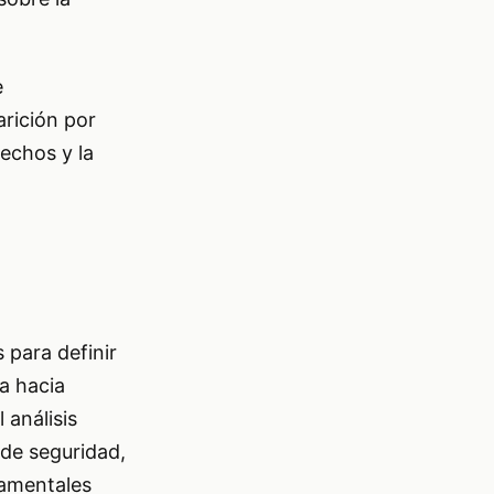
e
arición por
hechos y la
 para definir
la hacia
 análisis
 de seguridad,
damentales