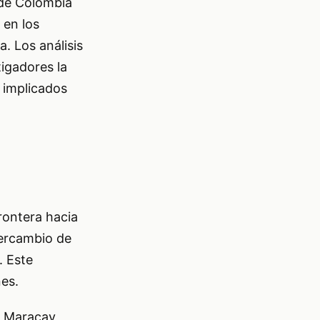
l de Colombia
 en los
a. Los análisis
tigadores la
s implicados
rontera hacia
tercambio de
. Este
nes.
e Maracay,