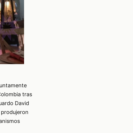
esuntamente
Colombia tras
duardo David
 produjeron
ganismos