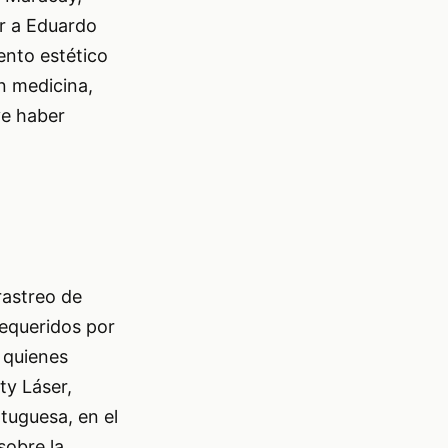
er a Eduardo
ento estético
en medicina,
ye haber
rastreo de
requeridos por
 quienes
ty Láser,
tuguesa, en el
sobre la