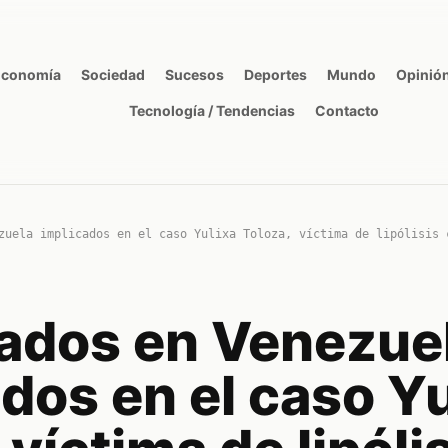
Economía
Sociedad
Sucesos
Deportes
Mundo
Opinió
Tecnología / Tendencias
Contacto
zuela implicados en el caso Yulixa Toloza, víctima de lipólisis 
ados en Venezue
dos en el caso Yu