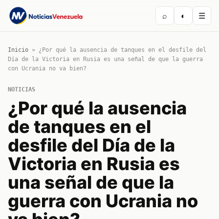
⌕
◐
☰
Inicio
»
¿Por qué la ausencia de tanques en el desfile del
Día de la Victoria en Rusia es una señal de que la guerra
con Ucrania no va bien?
NOTICIAS
¿Por qué la ausencia
de tanques en el
desfile del Día de la
Victoria en Rusia es
una señal de que la
guerra con Ucrania no