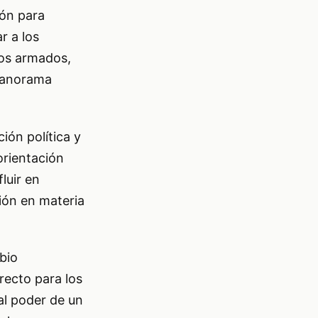
ión para
r a los
pos armados,
 panorama
ión política y
orientación
luir en
ción en materia
.
bio
irecto para los
al poder de un