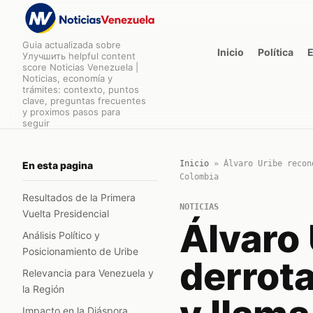
Guia actualizada sobre
Inicio
Política
Улучшить helpful content
score Noticias Venezuela |
Noticias, economía y
trámites: contexto, puntos
clave, preguntas frecuentes
y proximos pasos para
seguir
Inicio
»
Álvaro Uribe recon
En esta pagina
Colombia
Resultados de la Primera
NOTICIAS
Vuelta Presidencial
Álvaro
Análisis Político y
Posicionamiento de Uribe
derrot
Relevancia para Venezuela y
la Región
Impacto en la Diáspora