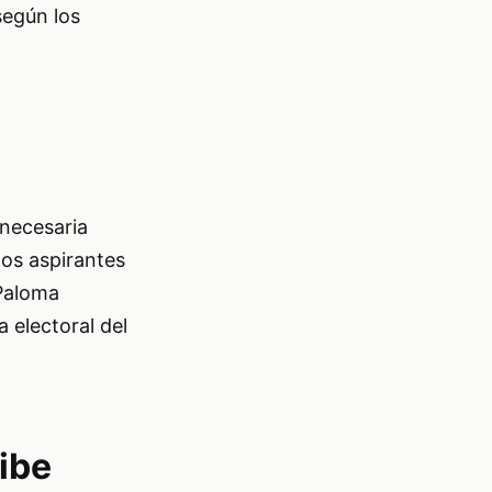
según los
 necesaria
dos aspirantes
 Paloma
 electoral del
ribe