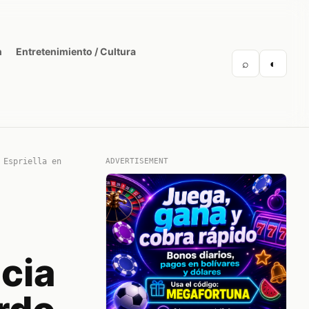
n
Entretenimiento / Cultura
⌕
◐
 Espriella en
ADVERTISEMENT
cia