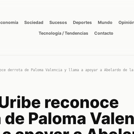
Economía
Sociedad
Sucesos
Deportes
Mundo
Opinió
Tecnología / Tendencias
Contacto
oce derrota de Paloma Valencia y llama a apoyar a Abelardo de la
 Uribe reconoce
a de Paloma Valen