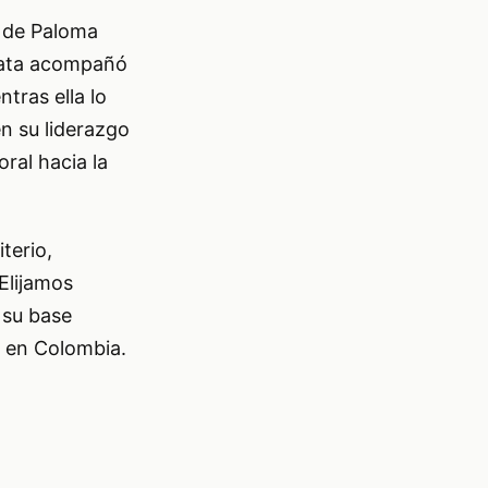
a de Paloma
idata acompañó
tras ella lo
n su liderazgo
ral hacia la
terio,
Elijamos
 su base
n en Colombia.