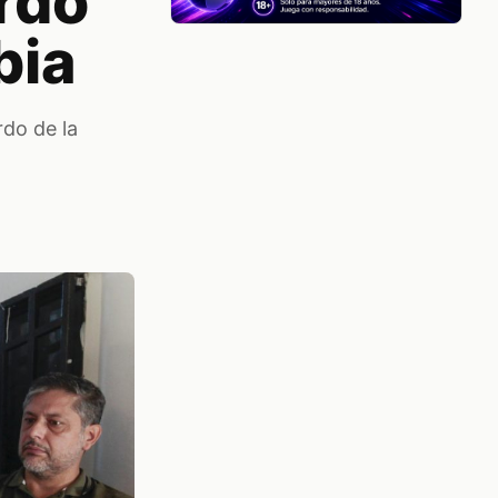
ardo
bia
rdo de la