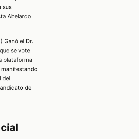
a sus
sta Abelardo
 Ganó el Dr.
 que se vote
la plataforma
, manifestando
 del
candidato de
cial