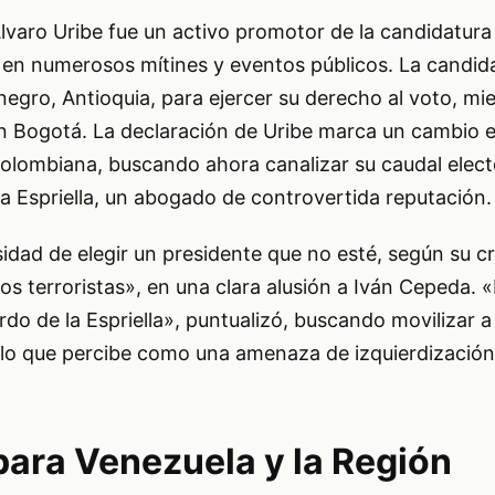
lvaro Uribe fue un activo promotor de la candidatur
o en numerosos mítines y eventos públicos. La cand
egro, Antioquia, para ejercer su derecho al voto, mien
n Bogotá. La declaración de Uribe marca un cambio e
olombiana, buscando ahora canalizar su caudal electo
la Espriella, un abogado de controvertida reputación.
idad de elegir un presidente que no esté, según su cri
s terroristas», en una clara alusión a Iván Cepeda. «
rdo de la Espriella», puntualizó, buscando movilizar a
e lo que percibe como una amenaza de izquierdizació
para Venezuela y la Región