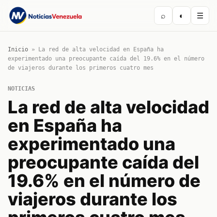
⌕
◐
☰
Inicio
»
La red de alta velocidad en España ha
experimentado una preocupante caída del 19.6% en el número
de viajeros durante los primeros cuatro mes
NOTICIAS
La red de alta velocidad
en España ha
experimentado una
preocupante caída del
19.6% en el número de
viajeros durante los