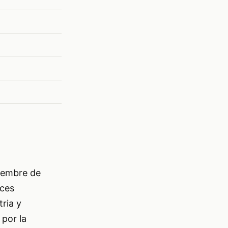
ciembre de
nces
ria y
por la