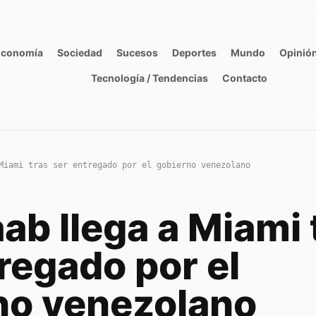
Economía
Sociedad
Sucesos
Deportes
Mundo
Opinió
Tecnología / Tendencias
Contacto
Miami tras ser entregado por el gobierno venezolano
ab llega a Miami 
regado por el
no venezolano