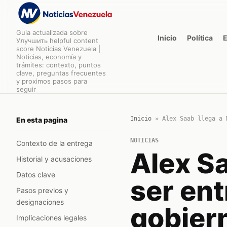
Guia actualizada sobre
Inicio
Política
Улучшить helpful content
score Noticias Venezuela |
Noticias, economía y
trámites: contexto, puntos
clave, preguntas frecuentes
y proximos pasos para
seguir
Inicio
»
Alex Saab llega a 
En esta pagina
NOTICIAS
Contexto de la entrega
Alex Sa
Historial y acusaciones
Datos clave
ser ent
Pasos previos y
designaciones
gobier
Implicaciones legales