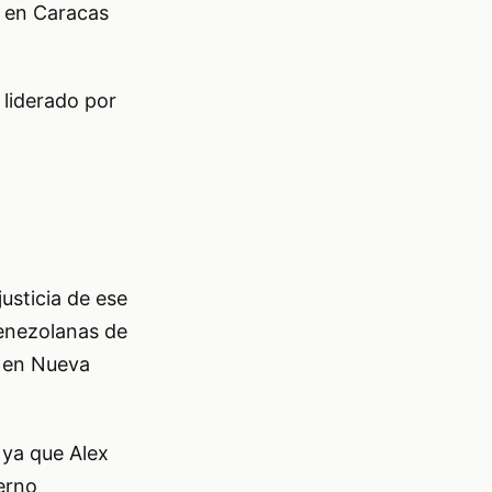
e en Caracas
liderado por
usticia de ese
venezolanas de
n en Nueva
, ya que Alex
ierno