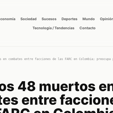
Economía
Sociedad
Sucesos
Deportes
Mundo
Opinió
Tecnología / Tendencias
Contacto
s en combates entre facciones de las FARC en Colombia; preocupa 
os 48 muertos e
es entre faccion