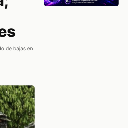
a;
es
do de bajas en