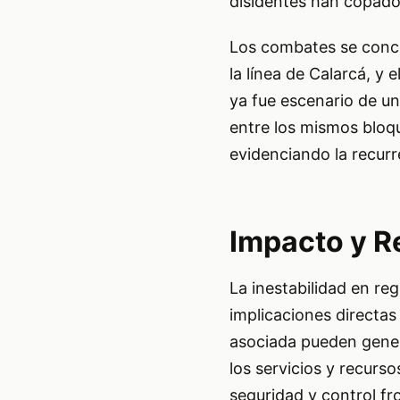
disidentes han copado 
Los combates se concen
la línea de Calarcá, y 
ya fue escenario de u
entre los mismos bloq
evidenciando la recurre
Impacto y R
La inestabilidad en re
implicaciones directas
asociada pueden gener
los servicios y recurs
seguridad y control fr