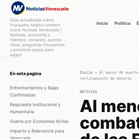
Guia actualizada sobre
Inicio
Política
Улучшить helpful content
score Noticias Venezuela |
Noticias, economía y
trámites: contexto, puntos
clave, preguntas frecuentes
y proximos pasos para
seguir
Inicio
»
Al menos 48 muerto
En esta pagina
reclutamiento de menores
Enfrentamientos y Bajas
NOTICIAS
Confirmadas
Al men
Respuesta Institucional y
Humanitaria
combat
Guerra por Economías Ilícitas
Impacto y Relevancia para
Venezuela