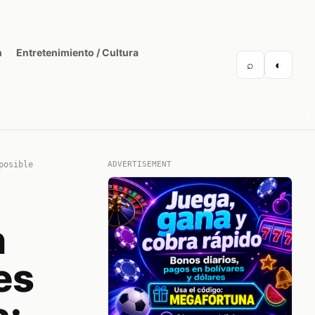
n
Entretenimiento / Cultura
⌕
◐
posible
ADVERTISEMENT
n
es