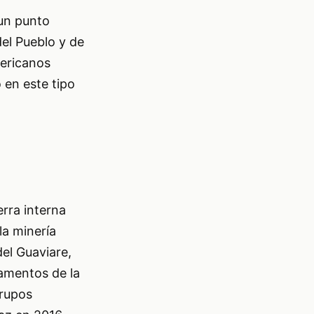
 un punto
del Pueblo y de
mericanos
 en este tipo
erra interna
la minería
del Guaviare,
pamentos de la
grupos