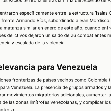
los vacíos territoriales tras la firma del Acuerdo de 
traron específicamente entre la estructura ‘Isaías Car
el frente ‘Armando Ríos’, subordinado a Iván Mordisco.
na matanza similar en enero de este año, cuando enf
ues delictivos dejaron un saldo de 26 combatientes m
ncia y escalada de la violencia.
elevancia para Venezuela
giones fronterizas de países vecinos como Colombia t
 para Venezuela. La presencia de grupos armados y la
ar movimientos migratorios adicionales, aumentar la
os de las zonas limítrofes venezolanas, y complicar lo
onterizo.