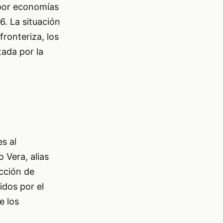
 por economías
6. La situación
fronteriza, los
tada por la
s al
 Vera, alias
cción de
idos por el
e los