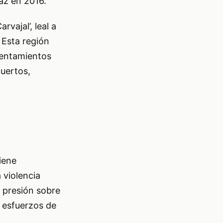
Paz en 2016.
vajal’, leal a
 Esta región
rentamientos
uertos,
iene
 violencia
 presión sobre
s esfuerzos de