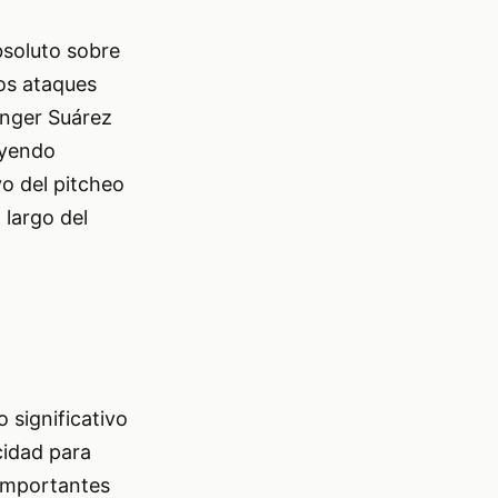
bsoluto sobre
los ataques
anger Suárez
uyendo
vo del pitcheo
 largo del
 significativo
cidad para
importantes