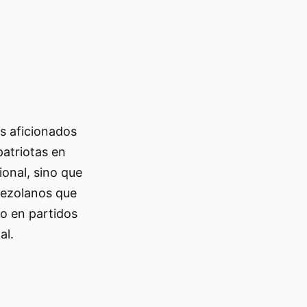
os aficionados
atriotas en
ional, sino que
nezolanos que
vo en partidos
al.