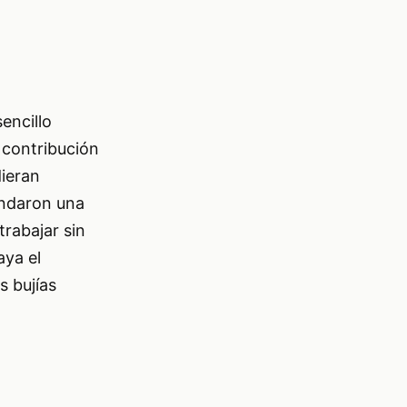
encillo
 contribución
ieran
rindaron una
rabajar sin
aya el
 bujías