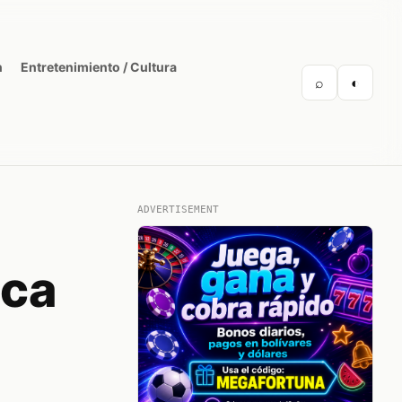
n
Entretenimiento / Cultura
⌕
◐
ADVERTISEMENT
aca