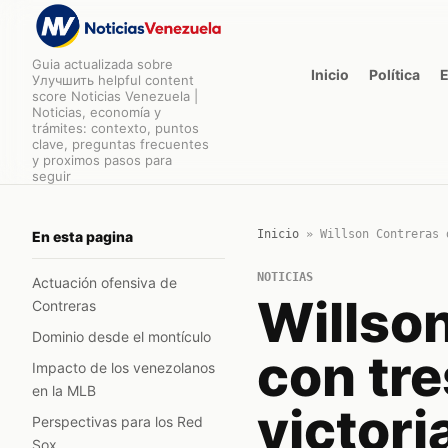
Guia actualizada sobre
Inicio
Política
Улучшить helpful content
score Noticias Venezuela |
Noticias, economía y
trámites: contexto, puntos
clave, preguntas frecuentes
y proximos pasos para
seguir
Inicio
»
Willson Contreras 
En esta pagina
NOTICIAS
Actuación ofensiva de
Willso
Contreras
Dominio desde el montículo
con tr
Impacto de los venezolanos
en la MLB
victori
Perspectivas para los Red
Sox