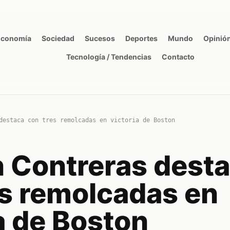
Economía
Sociedad
Sucesos
Deportes
Mundo
Opinió
Tecnología / Tendencias
Contacto
destaca con tres remolcadas en victoria de Boston
n Contreras dest
es remolcadas en
a de Boston