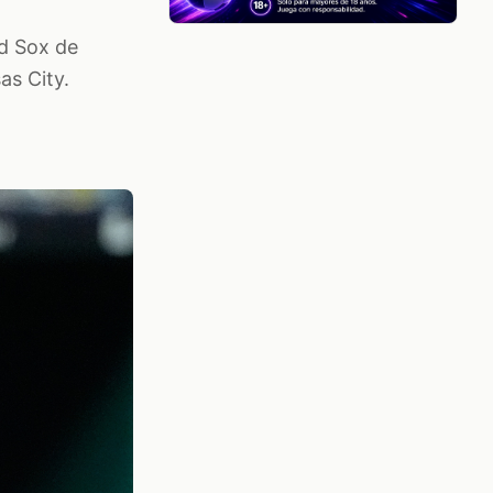
ed Sox de
as City.