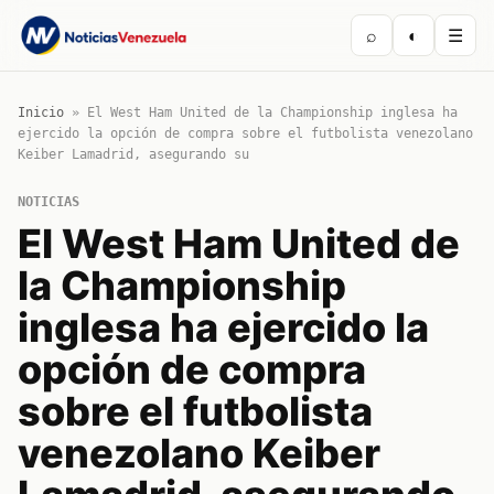
⌕
◐
☰
Inicio
»
El West Ham United de la Championship inglesa ha
ejercido la opción de compra sobre el futbolista venezolano
Keiber Lamadrid, asegurando su
NOTICIAS
El West Ham United de
la Championship
inglesa ha ejercido la
opción de compra
sobre el futbolista
venezolano Keiber