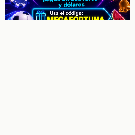
noticiasvenezuela.co – Улучшить
helpful content score Noticias
Venezuela | Noticias, economía y
trámites: context
Guia actualizada sobre Улучшить helpful content
score Noticias Venezuela | Noticias, economía y
trámites: contexto, puntos clave, preguntas frecuentes
y proximos pasos para seguir