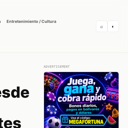
n
Entretenimiento / Cultura
⌕
◐
ADVERTISEMENT
esde
tes