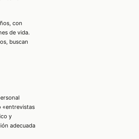
años, con
es de vida.
dos, buscan
personal
ó «entrevistas
ico y
ción adecuada