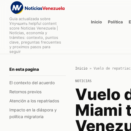
Guia actualizada sobre
Inicio
Política
Улучшить helpful content
score Noticias Venezuela |
Noticias, economía y
trámites: contexto, puntos
clave, preguntas frecuentes
y proximos pasos para
seguir
Inicio
»
Vuelo de repatriac
En esta pagina
NOTICIAS
El contexto del acuerdo
Vuelo 
Retornos previos
Atención a los repatriados
Miami t
Impacto en la diáspora y
política migratoria
Venezu