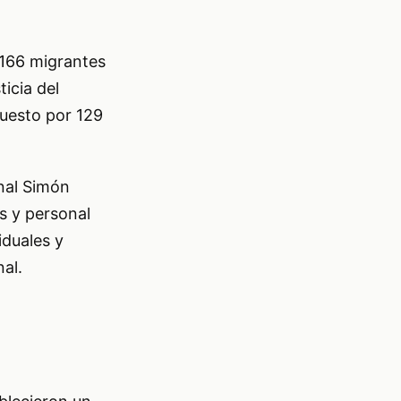
 166 migrantes
icia del
puesto por 129
onal Simón
es y personal
iduales y
al.