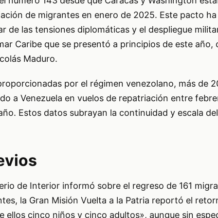
 el número 143 desde que Caracas y Washington esta
riación de migrantes en enero de 2025. Este pacto h
ar de las tensiones diplomáticas y el despliegue milita
mar Caribe que se presentó a principios de este año,
icolás Maduro.
s proporcionadas por el régimen venezolano, más de 
do a Venezuela en vuelos de repatriación entre febr
año. Estos datos subrayan la continuidad y escala de
evios
terio de Interior informó sobre el regreso de 161 mig
tes, la Gran Misión Vuelta a la Patria reportó el reto
e ellos cinco niños y cinco adultos», aunque sin espec