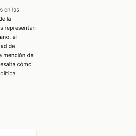
s en las
de la
los representan
ano, el
dad de
La mención de
 resalta cómo
lítica.