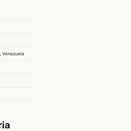
a, Venezuela
ria