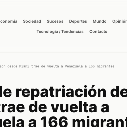
Economía
Sociedad
Sucesos
Deportes
Mundo
Opinió
Tecnología / Tendencias
Contacto
ión desde Miami trae de vuelta a Venezuela a 166 migrantes
de repatriación d
rae de vuelta a
ela a 166 migran