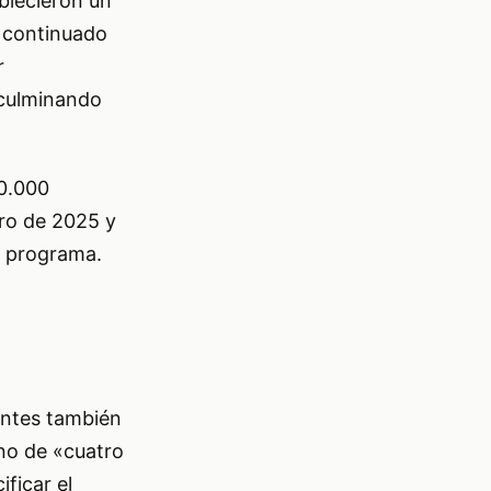
blecieron un
a continuado
r
 culminando
20.000
ero de 2025 y
l programa.
rantes también
rno de «cuatro
ificar el