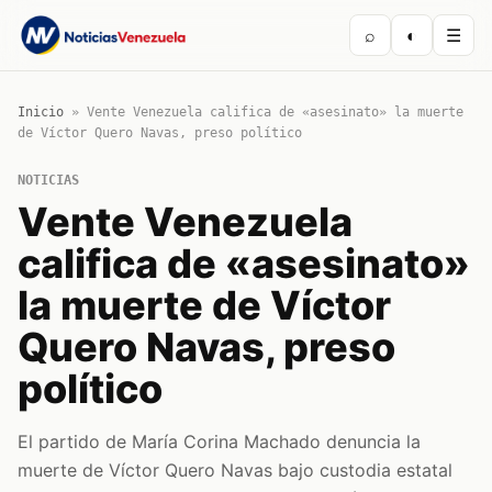
⌕
◐
☰
Inicio
»
Vente Venezuela califica de «asesinato» la muerte
de Víctor Quero Navas, preso político
NOTICIAS
Vente Venezuela
califica de «asesinato»
la muerte de Víctor
Quero Navas, preso
político
El partido de María Corina Machado denuncia la
muerte de Víctor Quero Navas bajo custodia estatal