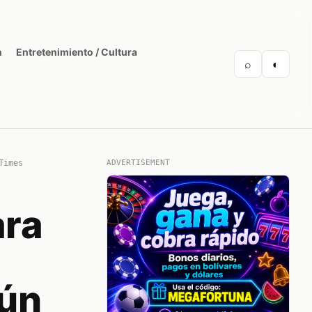
n
Entretenimiento / Cultura
⌕
◐
Times
ADVERTISEMENT
ara
gún