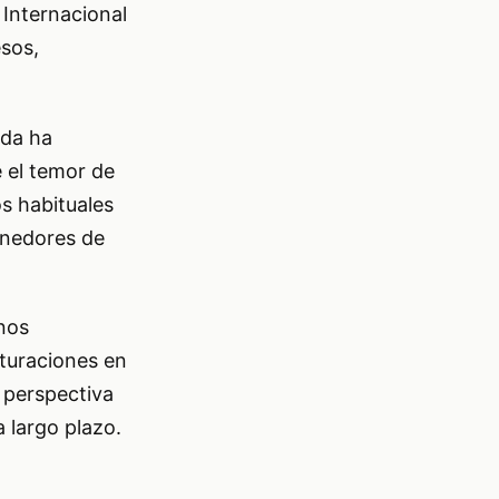
 Internacional
esos,
uda ha
 el temor de
s habituales
tenedores de
nos
cturaciones en
a perspectiva
 largo plazo.