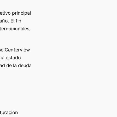
tivo principal
ño. El fin
nternacionales,
nse Centerview
 ha estado
dad de la deuda
cturación