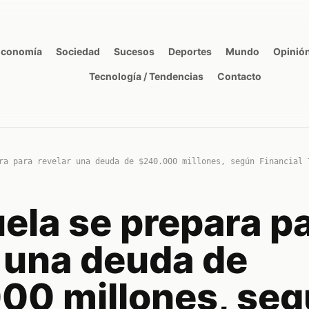
Economía
Sociedad
Sucesos
Deportes
Mundo
Opinió
Tecnología / Tendencias
Contacto
ra para revelar una deuda de $240.000 millones, según Financial 
ela se prepara p
r una deuda de
00 millones, se