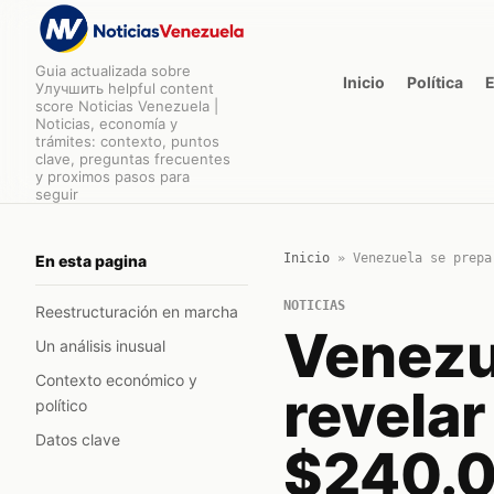
Guia actualizada sobre
Inicio
Política
Улучшить helpful content
score Noticias Venezuela |
Noticias, economía y
trámites: contexto, puntos
clave, preguntas frecuentes
y proximos pasos para
seguir
Inicio
»
Venezuela se prepa
En esta pagina
NOTICIAS
Reestructuración en marcha
Venezu
Un análisis inusual
Contexto económico y
revela
político
Datos clave
$240.0