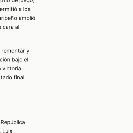
itmo de juego,
ermitió a los
caribeño amplió
 cara al
ó remontar y
ición bajo el
 victoria.
tado final.
 República
 Luis