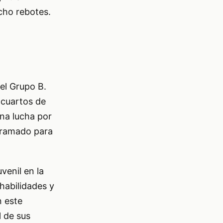
cho rebotes.
el Grupo B.
 cuartos de
una lucha por
ogramado para
venil en la
habilidades y
n este
l de sus