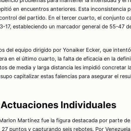
idenció problemas para mantener la intensidad y el r
epitió en encuentros anteriores. Esta inconsistencia p
ontrol del partido. En el tercer cuarto, el conjunto 
23-17, estableciendo un marcador general de 55-47 de
os del equipo dirigido por Yonaiker Ecker, que intent
ra en el último cuarto, la falta de eficacia en la defin
os de media y larga distancia les impidió concretar la
upo capitalizar estas falencias para asegurar el resul
Actuaciones Individuales
, Marlon Martínez fue la figura destacada por parte de
27 puntos y capturando seis rebotes. Por Venezuela,