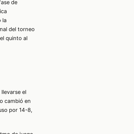
fase de
ica
 la
inal del torneo
l quinto al
llevarse el
go cambió en
uso por 14-8,