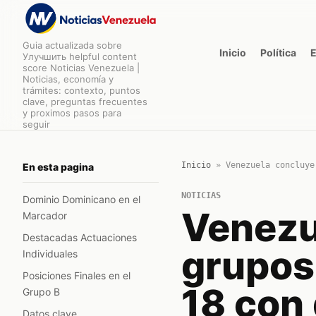
Guia actualizada sobre
Inicio
Política
Улучшить helpful content
score Noticias Venezuela |
Noticias, economía y
trámites: contexto, puntos
clave, preguntas frecuentes
y proximos pasos para
seguir
Inicio
»
Venezuela concluye
En esta pagina
NOTICIAS
Dominio Dominicano en el
Venezu
Marcador
Destacadas Actuaciones
grupos
Individuales
Posiciones Finales en el
18 con 
Grupo B
Datos clave