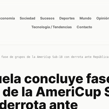
Economía
Sociedad
Sucesos
Deportes
Mundo
Opinió
Tecnología / Tendencias
Contacto
 fase de grupos de la AmeriCup Sub-18 con derrota ante República
ela concluye fas
 de la AmeriCup 
derrota ante