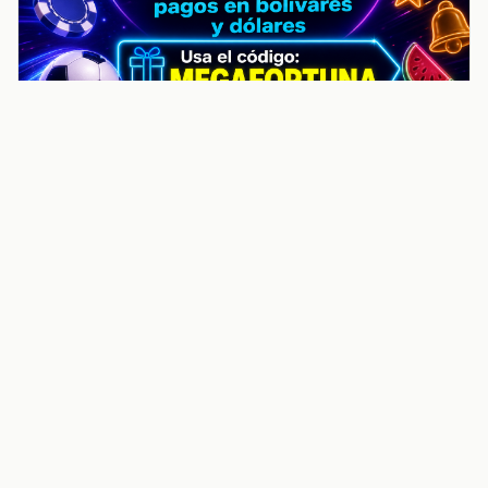
noticiasvenezuela.co – Улучшить
helpful content score Noticias
Venezuela | Noticias, economía y
trámites: context
Guia actualizada sobre Улучшить helpful content
score Noticias Venezuela | Noticias, economía y
trámites: contexto, puntos clave, preguntas frecuentes
y proximos pasos para seguir