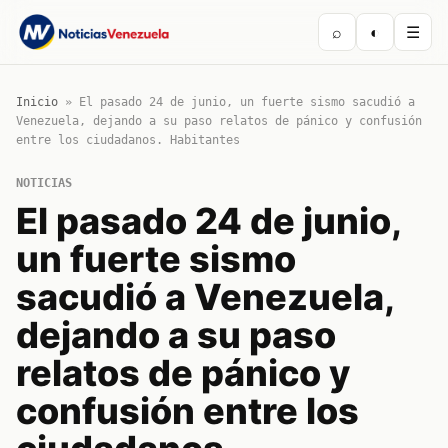
⌕
◐
☰
Inicio
»
El pasado 24 de junio, un fuerte sismo sacudió a
Venezuela, dejando a su paso relatos de pánico y confusión
entre los ciudadanos. Habitantes
NOTICIAS
El pasado 24 de junio,
un fuerte sismo
sacudió a Venezuela,
dejando a su paso
relatos de pánico y
confusión entre los