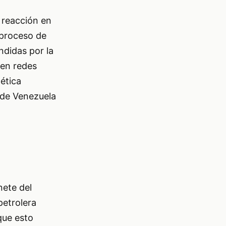
 reacción en
 proceso de
ndidas por la
en redes
ética
 de Venezuela
nete del
petrolera
que esto