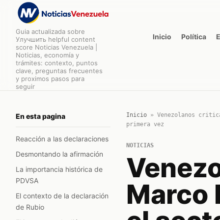
Guia actualizada sobre
Inicio
Política
Улучшить helpful content
score Noticias Venezuela |
Noticias, economía y
trámites: contexto, puntos
clave, preguntas frecuentes
y proximos pasos para
seguir
Inicio
»
Venezolanos critic
En esta pagina
primera vez
Reacción a las declaraciones
NOTICIAS
Desmontando la afirmación
Venezol
La importancia histórica de
PDVSA
Marco 
El contexto de la declaración
de Rubio