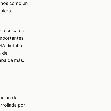
uchos como un
rolera
y técnica de
importantes
SA dictaba
n de
taba de más.
ración de
arrollada por