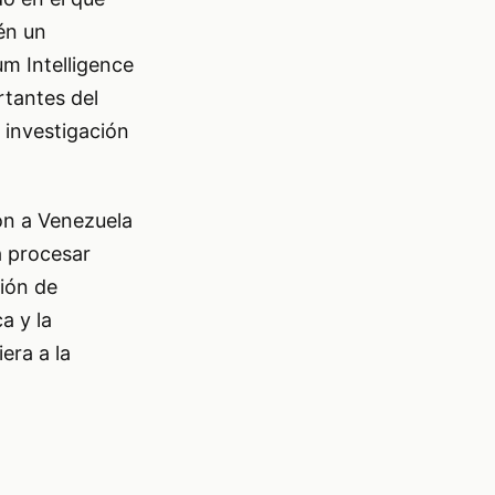
én un
um Intelligence
rtantes del
 investigación
on a Venezuela
a procesar
ción de
a y la
era a la