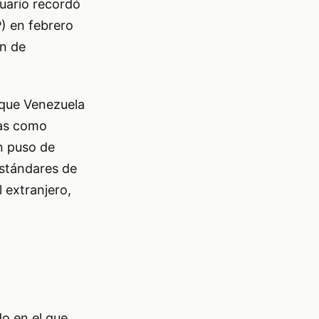
uario recordó
) en febrero
ón de
 que Venezuela
eas como
én puso de
estándares de
 extranjero,
o en el que