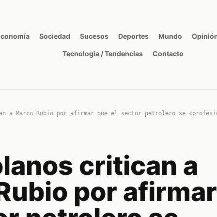
Economía
Sociedad
Sucesos
Deportes
Mundo
Opinió
Tecnología / Tendencias
Contacto
an a Marco Rubio por afirmar que el sector petrolero se «profesi
anos critican a
Rubio por afirma