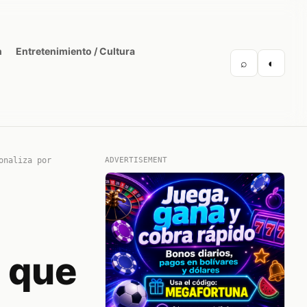
n
Entretenimiento / Cultura
⌕
◐
onaliza por
ADVERTISEMENT
r que