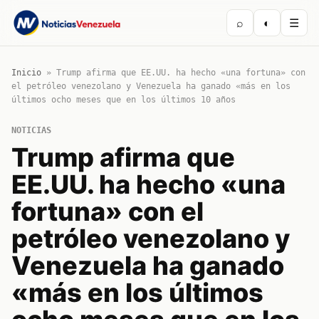
⌕
◐
☰
Inicio
»
Trump afirma que EE.UU. ha hecho «una fortuna» con
el petróleo venezolano y Venezuela ha ganado «más en los
últimos ocho meses que en los últimos 10 años
NOTICIAS
Trump afirma que
EE.UU. ha hecho «una
fortuna» con el
petróleo venezolano y
Venezuela ha ganado
«más en los últimos