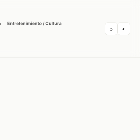
n
Entretenimiento / Cultura
⌕
◐