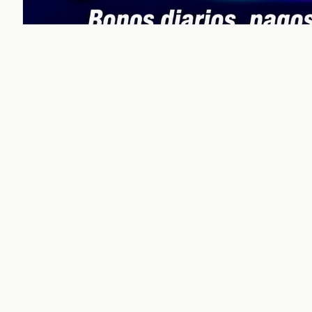
noticiasvenezuela.co –
Inicio
Улучшить helpful content
score Noticias Venezuela |
Noticias, economía y trámites:
context
Guia actualizada sobre Улучшить helpful