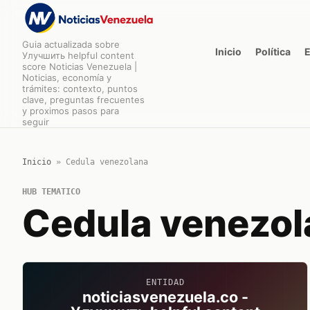
Guia actualizada sobre
Inicio
Política
Улучшить helpful content
score Noticias Venezuela |
Noticias, economía y
trámites: contexto, puntos
clave, preguntas frecuentes
y proximos pasos para
seguir
Inicio
»
Cedula venezolana
HUB TEMATICO
Cedula venezol
ENTIDAD
noticiasvenezuela.co -