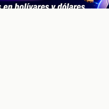
Wiki
Guias
Datos
Eventos
En vivo
Verificacion
C