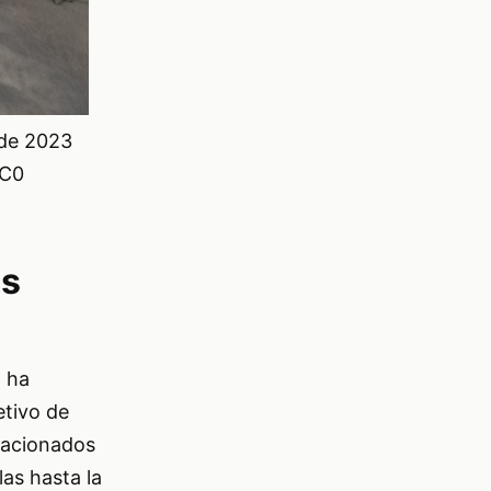
 de 2023
CC0
os
) ha
etivo de
elacionados
las hasta la