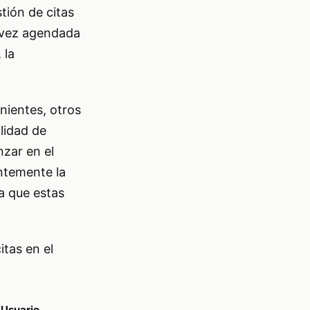
tión de citas
a vez agendada
 la
nientes, otros
ilidad de
nzar en el
ntemente la
ya que estas
itas en el
 Usuario