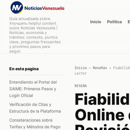
Guia actualizada sobre
Inicio
Política
Улучшить helpful content
score Noticias Venezuela |
Noticias, economía y
trámites: contexto, puntos
clave, preguntas frecuentes
y proximos pasos para
seguir
Inicio
»
Reseñas
»
Fiabilid
En esta pagina
Lector
Entendiendo el Portal del
RESENA
SAIME: Primeros Pasos y
Fiabili
Login Oficial
Verificación de Citas y
Online
Estructura de la Plataforma
Consideraciones sobre
Tarifas y Métodos de Pago