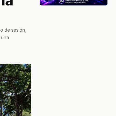
la
io de sesión,
e una