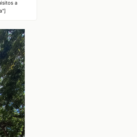
isitos a
a"]