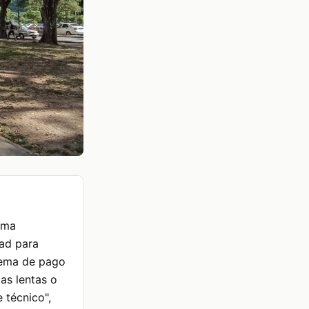
rma
tad para
stema de pago
tas lentas o
 técnico",