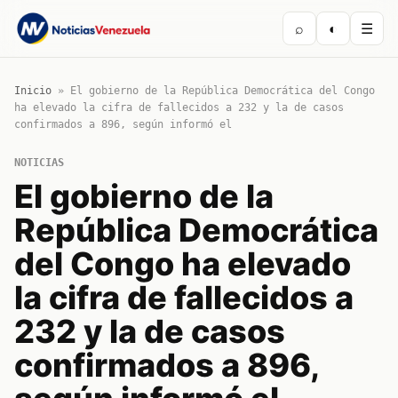
⌕
◐
☰
Inicio
»
El gobierno de la República Democrática del Congo
ha elevado la cifra de fallecidos a 232 y la de casos
confirmados a 896, según informó el
NOTICIAS
El gobierno de la
República Democrática
del Congo ha elevado
la cifra de fallecidos a
232 y la de casos
confirmados a 896,