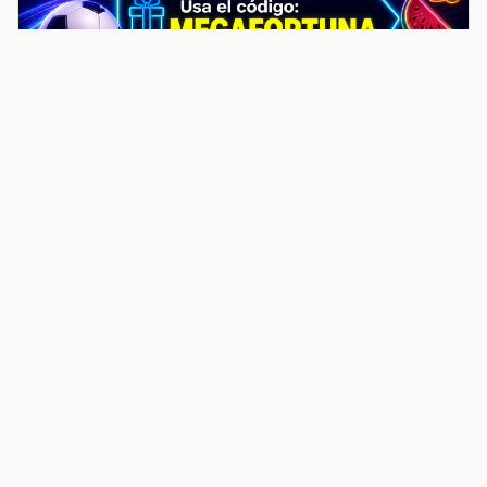
noticiasvenezuela.co – Улучшить
helpful content score Noticias
Venezuela | Noticias, economía y
trámites: context
Guia actualizada sobre Улучшить helpful content
score Noticias Venezuela | Noticias, economía y
trámites: contexto, puntos clave, preguntas frecuentes
y proximos pasos para seguir
Inicio
Wiki