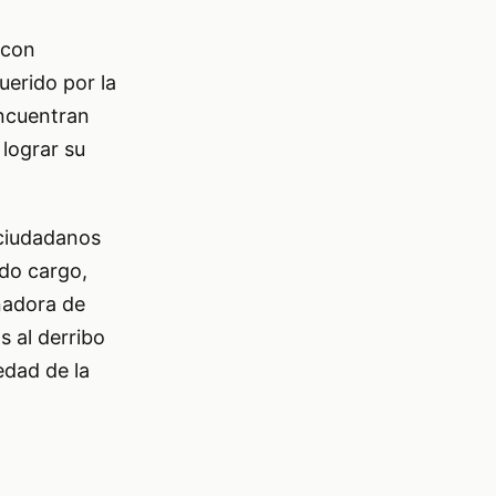
 con
erido por la
encuentran
 lograr su
 ciudadanos
do cargo,
nadora de
s al derribo
edad de la