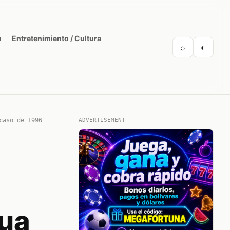
n
Entretenimiento / Cultura
⌕
◐
caso de 1996
ADVERTISEMENT
ua