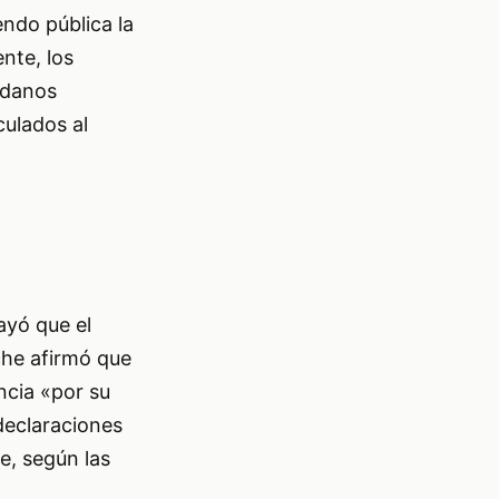
ndo pública la
ente, los
adanos
culados al
ayó que el
che afirmó que
ncia «por su
declaraciones
e, según las