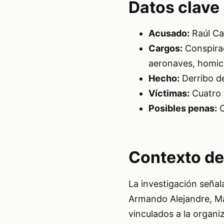
Datos clave
Acusado:
Raúl Ca
Cargos:
Conspirac
aeronaves, homici
Hecho:
Derribo de
Víctimas:
Cuatro 
Posibles penas:
C
Contexto de
La investigación señal
Armando Alejandre, Ma
vinculados a la organi