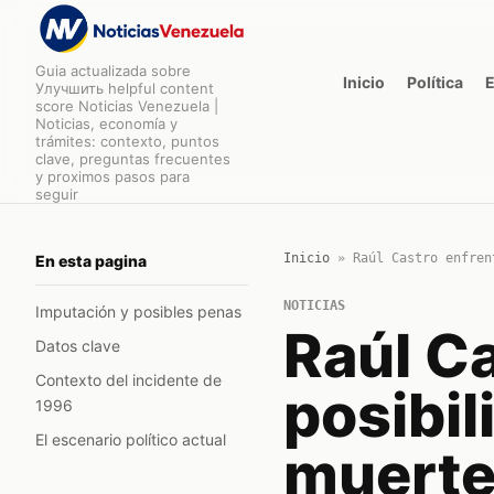
Guia actualizada sobre
Inicio
Política
Улучшить helpful content
score Noticias Venezuela |
Noticias, economía y
trámites: contexto, puntos
clave, preguntas frecuentes
y proximos pasos para
seguir
Inicio
»
Raúl Castro enfren
En esta pagina
NOTICIAS
Imputación y posibles penas
Raúl Ca
Datos clave
Contexto del incidente de
posibil
1996
El escenario político actual
muerte