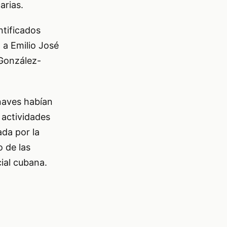
arias.
ntificados
 a Emilio José
 González-
naves habían
 actividades
ada por la
o de las
cial cubana.