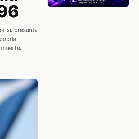
996
or su presunta
 podría
 muerte.