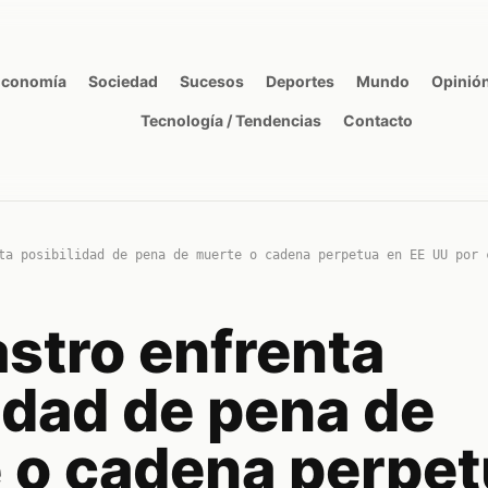
Economía
Sociedad
Sucesos
Deportes
Mundo
Opinió
Tecnología / Tendencias
Contacto
ta posibilidad de pena de muerte o cadena perpetua en EE UU por 
stro enfrenta
idad de pena de
 o cadena perpet