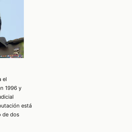
 el
en 1996 y
dicial
putación está
o de dos