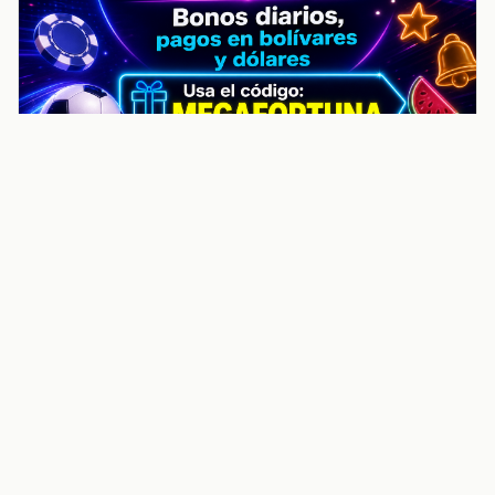
noticiasvenezuela.co – Улучшить
helpful content score Noticias
Venezuela | Noticias, economía y
trámites: context
Guia actualizada sobre Улучшить helpful content
score Noticias Venezuela | Noticias, economía y
trámites: contexto, puntos clave, preguntas frecuentes
y proximos pasos para seguir