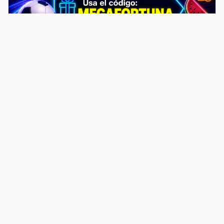
noticiasvenezuela.co – Улучшить
helpful content score Noticias
Venezuela | Noticias, economía y
trámites: context
Guia actualizada sobre Улучшить helpful content
score Noticias Venezuela | Noticias, economía y
trámites: contexto, puntos clave, preguntas frecuentes
y proximos pasos para seguir
Inicio
Wiki