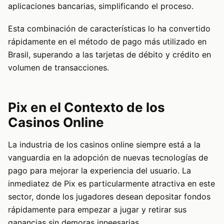
aplicaciones bancarias, simplificando el proceso.
Esta combinación de características lo ha convertido
rápidamente en el método de pago más utilizado en
Brasil, superando a las tarjetas de débito y crédito en
volumen de transacciones.
Pix en el Contexto de los
Casinos Online
La industria de los casinos online siempre está a la
vanguardia en la adopción de nuevas tecnologías de
pago para mejorar la experiencia del usuario. La
inmediatez de Pix es particularmente atractiva en este
sector, donde los jugadores desean depositar fondos
rápidamente para empezar a jugar y retirar sus
ganancias sin demoras inneesarias.