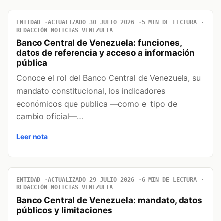
ENTIDAD
ACTUALIZADO 30 JULIO 2026
5 MIN DE LECTURA
REDACCIÓN NOTICIAS VENEZUELA
Banco Central de Venezuela: funciones,
datos de referencia y acceso a información
pública
Conoce el rol del Banco Central de Venezuela, su
mandato constitucional, los indicadores
económicos que publica —como el tipo de
cambio oficial—…
Leer nota
ENTIDAD
ACTUALIZADO 29 JULIO 2026
6 MIN DE LECTURA
REDACCIÓN NOTICIAS VENEZUELA
Banco Central de Venezuela: mandato, datos
públicos y limitaciones