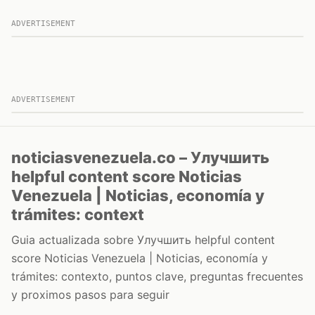
ADVERTISEMENT
ADVERTISEMENT
noticiasvenezuela.co – Улучшить
helpful content score Noticias
Venezuela | Noticias, economía y
trámites: context
Guia actualizada sobre Улучшить helpful content
score Noticias Venezuela | Noticias, economía y
trámites: contexto, puntos clave, preguntas frecuentes
y proximos pasos para seguir