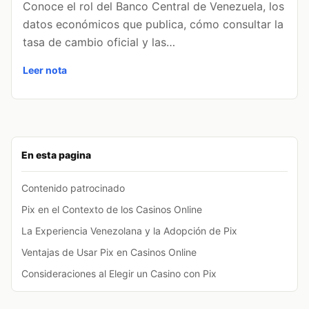
Conoce el rol del Banco Central de Venezuela, los
datos económicos que publica, cómo consultar la
tasa de cambio oficial y las…
Leer nota
En esta pagina
Contenido patrocinado
Pix en el Contexto de los Casinos Online
La Experiencia Venezolana y la Adopción de Pix
Ventajas de Usar Pix en Casinos Online
Consideraciones al Elegir un Casino con Pix