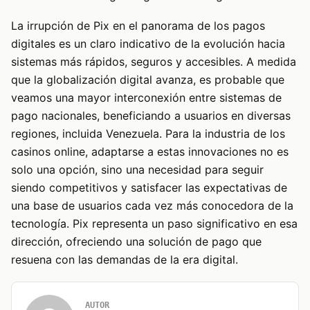
La irrupción de Pix en el panorama de los pagos
digitales es un claro indicativo de la evolución hacia
sistemas más rápidos, seguros y accesibles. A medida
que la globalización digital avanza, es probable que
veamos una mayor interconexión entre sistemas de
pago nacionales, beneficiando a usuarios en diversas
regiones, incluida Venezuela. Para la industria de los
casinos online, adaptarse a estas innovaciones no es
solo una opción, sino una necesidad para seguir
siendo competitivos y satisfacer las expectativas de
una base de usuarios cada vez más conocedora de la
tecnología. Pix representa un paso significativo en esa
dirección, ofreciendo una solución de pago que
resuena con las demandas de la era digital.
AUTOR