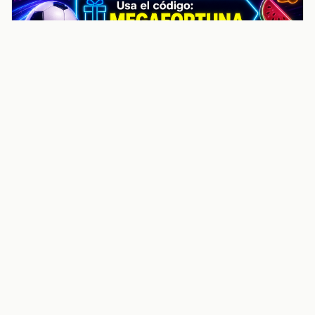
noticiasvenezuela.co – Улучшить
helpful content score Noticias
Venezuela | Noticias, economía y
trámites: context
Guia actualizada sobre Улучшить helpful content
score Noticias Venezuela | Noticias, economía y
trámites: contexto, puntos clave, preguntas frecuentes
y proximos pasos para seguir
Inicio
Wiki