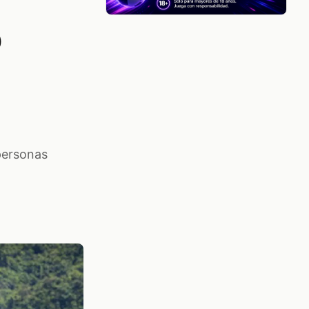
o
personas