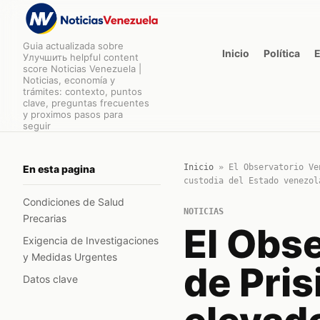
Guia actualizada sobre
Inicio
Política
Улучшить helpful content
score Noticias Venezuela |
Noticias, economía y
trámites: contexto, puntos
clave, preguntas frecuentes
y proximos pasos para
seguir
Inicio
»
El Observatorio Ve
En esta pagina
custodia del Estado venezol
Condiciones de Salud
NOTICIAS
Precarias
El Obs
Exigencia de Investigaciones
y Medidas Urgentes
de Pri
Datos clave