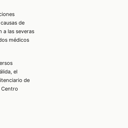
ciones
s causas de
n a las severas
lados médicos
versos
lida, el
itenciario de
l Centro