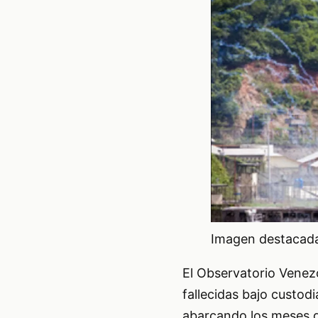
Imagen destacada 
El Observatorio Venezo
fallecidas bajo custod
abarcando los meses d