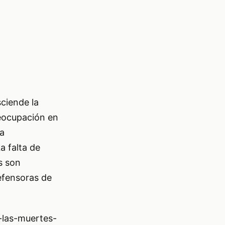
sciende la
reocupación en
la
a falta de
s son
efensoras de
-las-muertes-