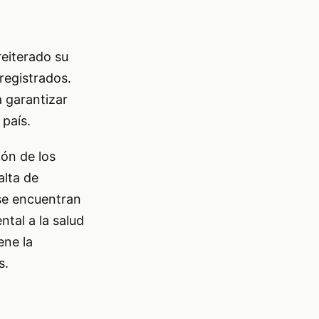
reiterado su
registrados.
 garantizar
 país.
ión de los
alta de
 se encuentran
tal a la salud
ene la
s.