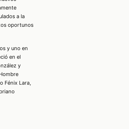
iamente
lados a la
ntos oportunos
ios y uno en
ció en el
onzález y
x Hombre
io Fénix Lara,
priano