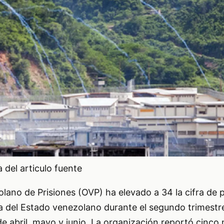
del articulo fuente
lano de Prisiones (OVP) ha elevado a 34 la cifra de 
ia del Estado venezolano durante el segundo trimestr
e abril, mayo y junio. La organización reportó cinco