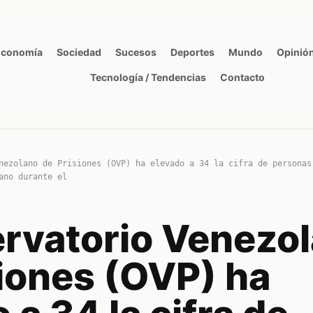
Economía
Sociedad
Sucesos
Deportes
Mundo
Opinió
Tecnología / Tendencias
Contacto
nezolano de Prisiones (OVP) ha elevado a 34 la cifra de personas
ano durante el
ervatorio Venezo
siones (OVP) ha