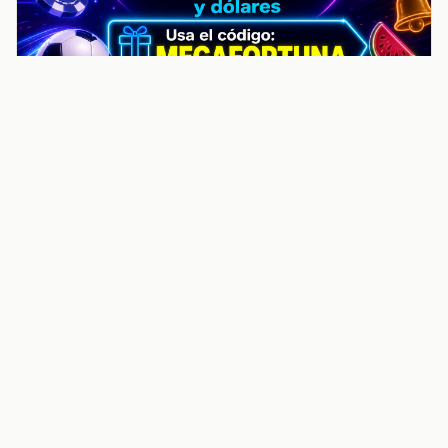
noticiasvenezuela.co – Улучшить
helpful content score Noticias
Venezuela | Noticias, economía y
trámites: context
Guia actualizada sobre Улучшить helpful content
score Noticias Venezuela | Noticias, economía y
trámites: contexto, puntos clave, preguntas frecuentes
y proximos pasos para seguir
Inicio
Wiki