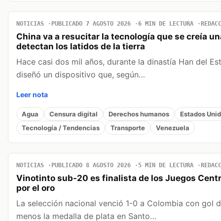
NOTICIAS
PUBLICADO 7 AGOSTO 2026
6 MIN DE LECTURA
REDAC
China va a resucitar la tecnología que se creía u
detectan los latidos de la tierra
Hace casi dos mil años, durante la dinastía Han del Es
diseñó un dispositivo que, según…
Leer nota
Agua
Censura digital
Derechos humanos
Estados Uni
Tecnología / Tendencias
Transporte
Venezuela
NOTICIAS
PUBLICADO 8 AGOSTO 2026
5 MIN DE LECTURA
REDAC
Vinotinto sub-20 es finalista de los Juegos Cent
por el oro
La selección nacional venció 1-0 a Colombia con gol 
menos la medalla de plata en Santo…