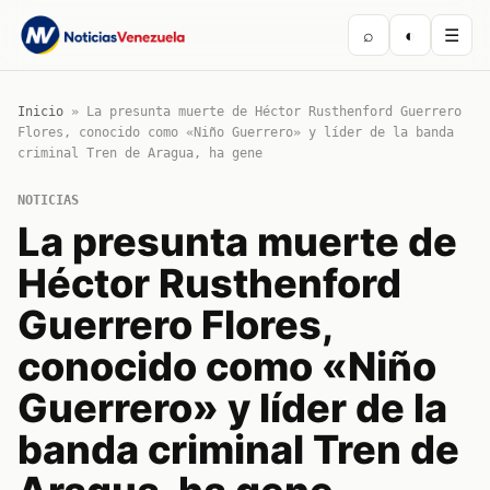
⌕
◐
☰
Inicio
»
La presunta muerte de Héctor Rusthenford Guerrero
Flores, conocido como «Niño Guerrero» y líder de la banda
criminal Tren de Aragua, ha gene
NOTICIAS
La presunta muerte de
Héctor Rusthenford
Guerrero Flores,
conocido como «Niño
Guerrero» y líder de la
banda criminal Tren de