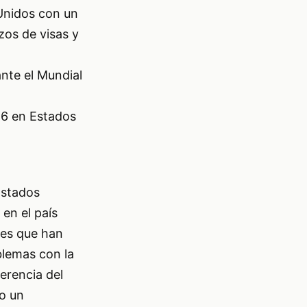
Unidos con un
os de visas y
nte el Mundial
26 en Estados
Estados
en el país
res que han
blemas con la
erencia del
do un