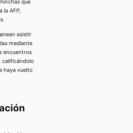
 hinchas que
 la AFP,
s.
anean asistir
adas mediante
ás encuentros
 calificándolo
e haya vuelto
pación