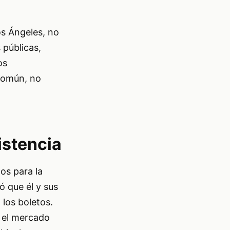
os Ángeles, no
 públicas,
os
 común, no
istencia
os para la
ó que él y sus
 los boletos.
n el mercado