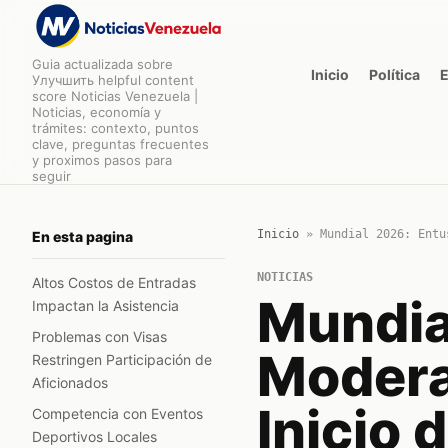
Guia actualizada sobre
Inicio
Política
Улучшить helpful content
score Noticias Venezuela |
Noticias, economía y
trámites: contexto, puntos
clave, preguntas frecuentes
y proximos pasos para
seguir
Inicio
»
Mundial 2026: Entu
En esta pagina
NOTICIAS
Altos Costos de Entradas
Mundia
Impactan la Asistencia
Problemas con Visas
Modera
Restringen Participación de
Aficionados
Inicio 
Competencia con Eventos
Deportivos Locales