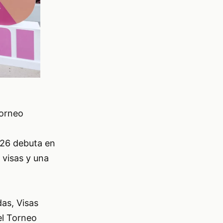
Torneo
026 debuta en
 visas y una
as, Visas
el Torneo