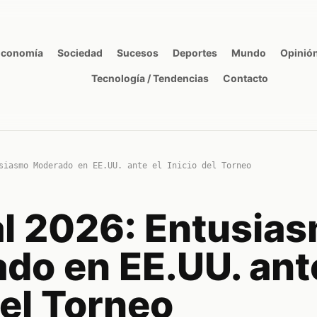
Economía
Sociedad
Sucesos
Deportes
Mundo
Opinió
Tecnología / Tendencias
Contacto
siasmo Moderado en EE.UU. ante el Inicio del Torneo
l 2026: Entusia
do en EE.UU. ante
del Torneo