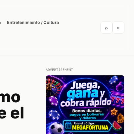
n
Entretenimiento / Cultura
⌕
◐
ADVERTISEMENT
smo
 el