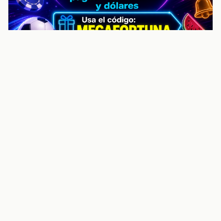
noticiasvenezuela.co – Улучшить
helpful content score Noticias
Venezuela | Noticias, economía y
trámites: context
Guia actualizada sobre Улучшить helpful content
score Noticias Venezuela | Noticias, economía y
trámites: contexto, puntos clave, preguntas frecuentes
y proximos pasos para seguir
Inicio
Wiki