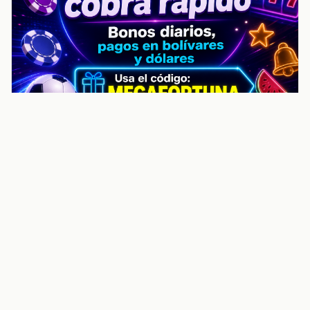
noticiasvenezuela.co – Улучшить
helpful content score Noticias
Venezuela | Noticias, economía y
trámites: context
Guia actualizada sobre Улучшить helpful content
score Noticias Venezuela | Noticias, economía y
trámites: contexto, puntos clave, preguntas frecuentes