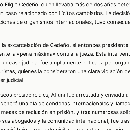
ro Eligio Cedeño, quien llevaba más de dos años dete
 caso relacionado con ilícitos cambiarios. La decisió
iones de organismos internacionales, tuvo consecu
 la excarcelación de Cedeño, el entonces president
mente la «pena máxima» contra la jueza. Esta interven
n un caso judicial fue ampliamente criticada por orga
istas, quienes la consideraron una clara violación de
r judicial.
eos presidenciales, Afiuni fue arrestada y enviada a 
 generó una ola de condenas internacionales y llamad
 meses de reclusión en prisión, y tras numerosas soli
 sus abogados y la comunidad internacional, fue tras
neció bajo arresto domiciliario durante varios años.