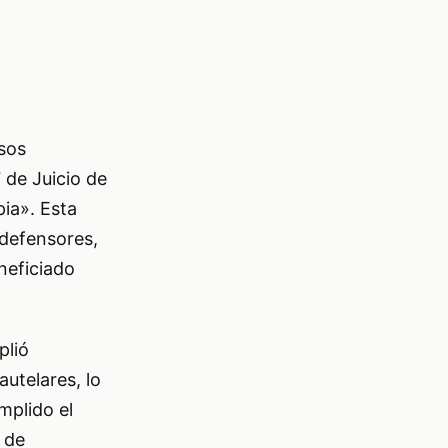
sos
 de Juicio de
pia». Esta
 defensores,
neficiado
plió
utelares, lo
mplido el
 de