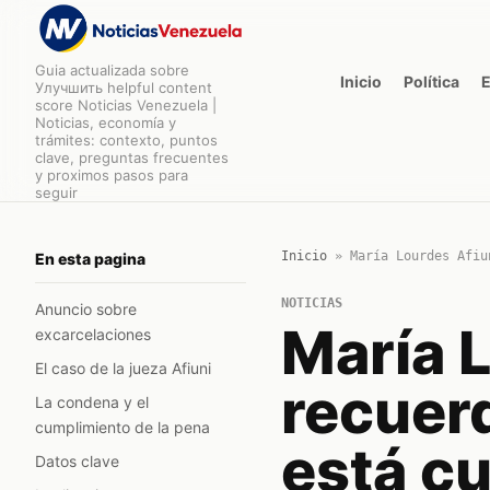
Guia actualizada sobre
Inicio
Política
Улучшить helpful content
score Noticias Venezuela |
Noticias, economía y
trámites: contexto, puntos
clave, preguntas frecuentes
y proximos pasos para
seguir
Inicio
»
María Lourdes Afiu
En esta pagina
NOTICIAS
Anuncio sobre
María 
excarcelaciones
El caso de la jueza Afiuni
recuer
La condena y el
cumplimiento de la pena
está c
Datos clave