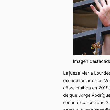
Imagen destacada 
La jueza María Lourdes
excarcelaciones en Ve
años, emitida en 2019
de que Jorge Rodrígue
serían excarcelados 30
como ella, han excedid