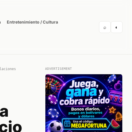
n
Entretenimiento / Cultura
⌕
◐
laciones
ADVERTISEMENT
a
cio