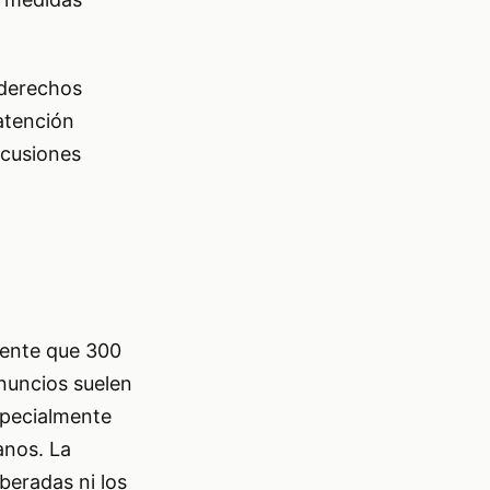
s derechos
atención
scusiones
mente que 300
anuncios suelen
specialmente
anos. La
beradas ni los