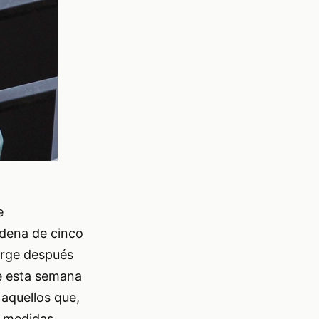
e
dena de cinco
urge después
e esta semana
 aquellos que,
o medidas