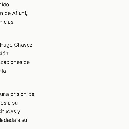
nido
n de Afiuni,
encias
e Hugo Chávez
ción
nizaciones de
 la
una prisión de
os a su
citudes y
ladada a su