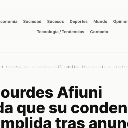
Economía
Sociedad
Sucesos
Deportes
Mundo
Opinió
Tecnología / Tendencias
Contacto
ni recuerda que su condena está cumplida tras anuncio de excarce
Lourdes Afiuni
da que su conden
umplida tras anun