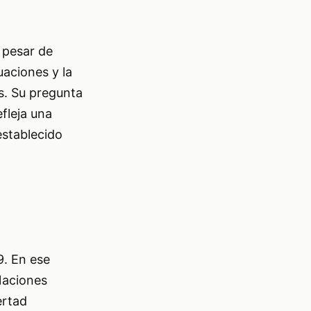
 pesar de
uaciones y la
ís. Su pregunta
fleja una
 establecido
9. En ese
Naciones
ertad