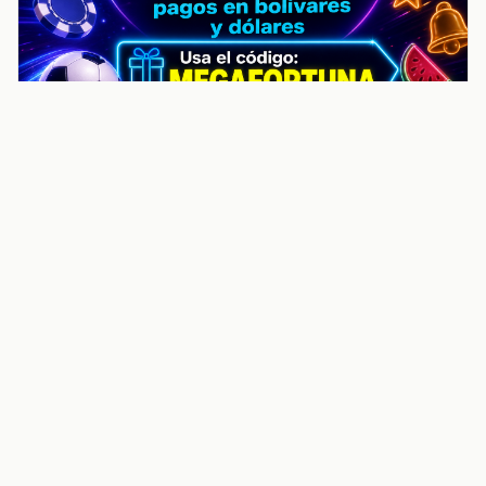
noticiasvenezuela.co – Улучшить
helpful content score Noticias
Venezuela | Noticias, economía y
trámites: context
Guia actualizada sobre Улучшить helpful content
score Noticias Venezuela | Noticias, economía y
trámites: contexto, puntos clave, preguntas frecuentes
y proximos pasos para seguir