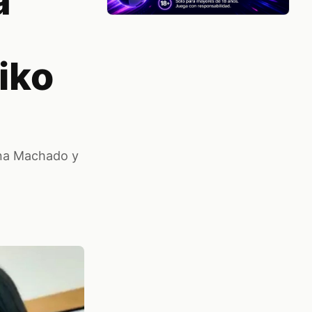
a
iko
ina Machado y