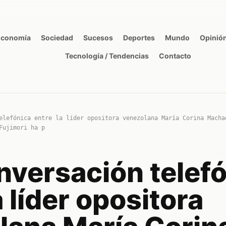
Economía
Sociedad
Sucesos
Deportes
Mundo
Opinió
Tecnología / Tendencias
Contacto
elefónica entre la líder opositora venezolana María Corina Macha
Fujimori ha p
nversación telef
a líder opositora