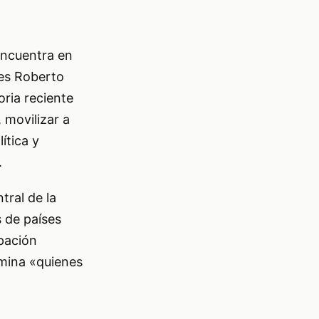
encuentra en
 es Roberto
oria reciente
 movilizar a
ítica y
.
tral de la
s de países
ipación
omina «quienes