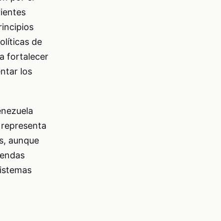
ientes
rincipios
olíticas de
a fortalecer
ntar los
enezuela
e representa
os, aunque
gendas
sistemas