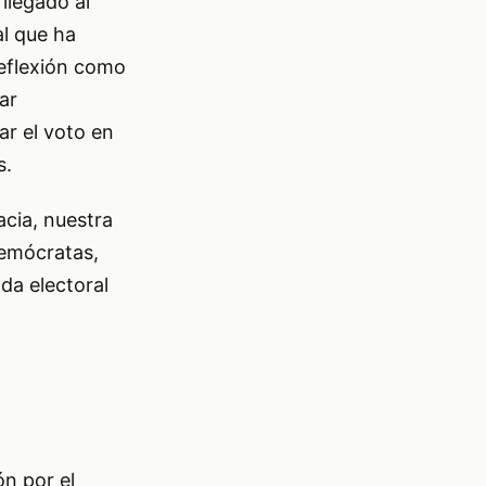
llegado al
l que ha
reflexión como
ar
ar el voto en
s.
cia, nuestra
demócratas,
da electoral
n por el