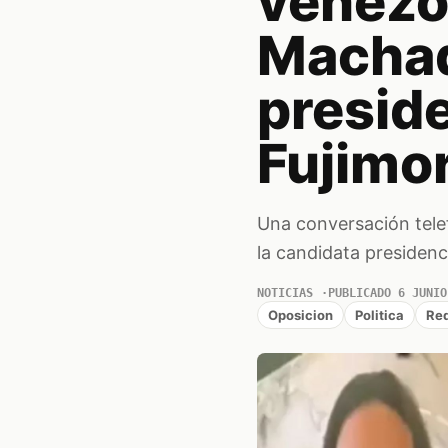
venezo
Machad
presid
Fujimor
Una conversación tele
la candidata presidenc
NOTICIAS
PUBLICADO 6 JUNIO
Oposicion
Politica
Red