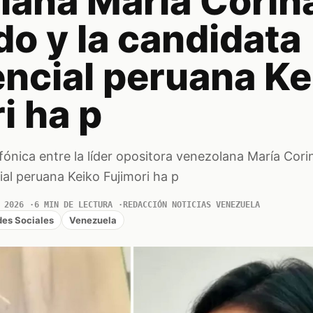
lana María Corin
o y la candidata
encial peruana Ke
i ha p
fónica entre la líder opositora venezolana María Cor
ial peruana Keiko Fujimori ha p
 2026
6 MIN DE LECTURA
REDACCIÓN NOTICIAS VENEZUELA
es Sociales
Venezuela