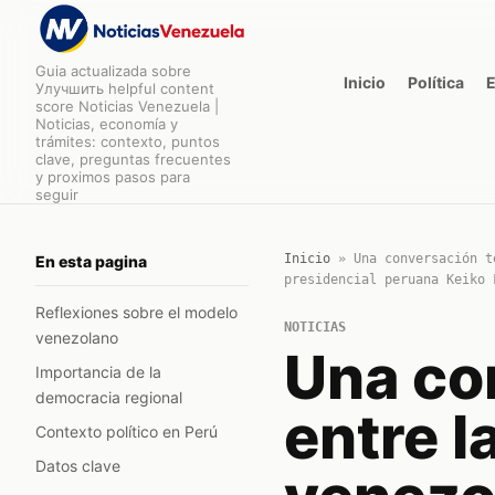
Guia actualizada sobre
Inicio
Política
Улучшить helpful content
score Noticias Venezuela |
Noticias, economía y
trámites: contexto, puntos
clave, preguntas frecuentes
y proximos pasos para
seguir
Inicio
»
Una conversación t
En esta pagina
presidencial peruana Keiko 
Reflexiones sobre el modelo
NOTICIAS
venezolano
Una co
Importancia de la
democracia regional
entre l
Contexto político en Perú
Datos clave