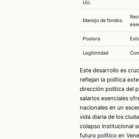
UU.
Rec
Manejo de fondos
ese
Postura
Evit
Legitimidad
Com
Este desarrollo es cru
reflejan la política ex
dirección política del
salarios esenciales of
nacionales en un esce
vida diaria de los ciud
colapso institucional s
futuro político en Ven