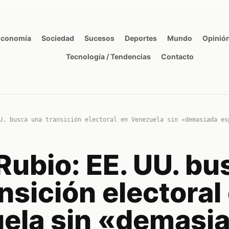
Economía
Sociedad
Sucesos
Deportes
Mundo
Opinió
Tecnología / Tendencias
Contacto
U. busca una transición electoral en Venezuela sin «demasiada es
Rubio: EE. UU. bu
nsición electoral
ela sin «demasi