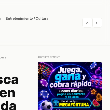
n
Entretenimiento / Cultura
⌕
◐
pera
ADVERTISEMENT
sca
 en
ada