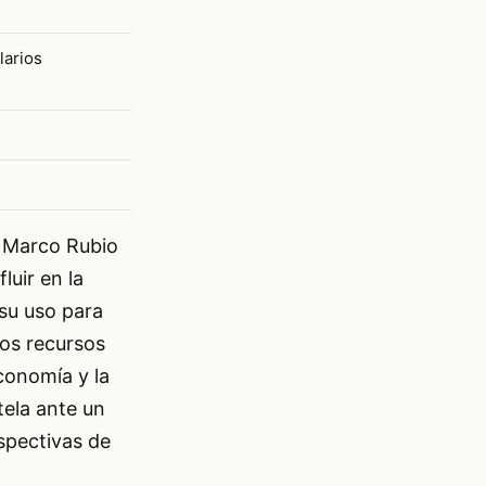
larios
e Marco Rubio
luir en la
 su uso para
los recursos
conomía y la
tela ante un
rspectivas de