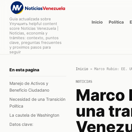
Guia actualizada sobre
Inicio
Política
Улучшить helpful content
score Noticias Venezuela |
Noticias, economía y
trámites: contexto, puntos
clave, preguntas frecuentes
y proximos pasos para
seguir
Inicio
»
Marco Rubio: EE. U
En esta pagina
NOTICIAS
Manejo de Activos y
Marco 
Beneficio Ciudadano
Necesidad de una Transición
una tra
Política
La cautela de Washington
Venezu
Datos clave: