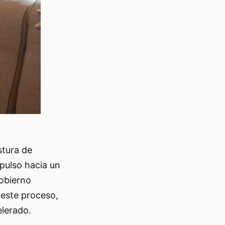
stura de
pulso hacia un
gobierno
 este proceso,
elerado.