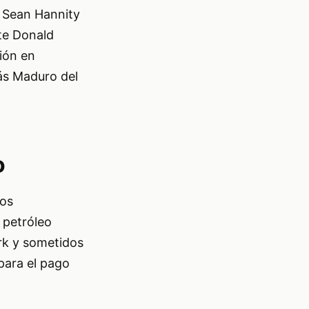
a Sean Hannity
nte Donald
ión en
lás Maduro del
o
ros
 petróleo
rk y sometidos
 para el pago