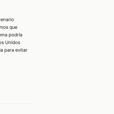
cenario
emos que
ema podría
dos Unidos
a para evitar