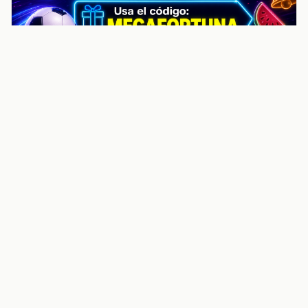
noticiasvenezuela.co – Улучшить
helpful content score Noticias
Venezuela | Noticias, economía y
trámites: context
Guia actualizada sobre Улучшить helpful content
score Noticias Venezuela | Noticias, economía y
trámites: contexto, puntos clave, preguntas frecuentes
y proximos pasos para seguir
Inicio
Wiki