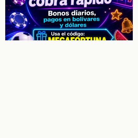
noticiasvenezuela.co – Улучшить
helpful content score Noticias
Venezuela | Noticias, economía y
trámites: context
Guia actualizada sobre Улучшить helpful content
score Noticias Venezuela | Noticias, economía y
trámites: contexto, puntos clave, preguntas frecuentes